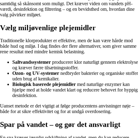
samtidig så skånsomt som muligt. Det kræver viden om vandets pH-
værdi, desinfektion og filtrering – og en bevidsthed om, hvordan dine
valg påvirker miljøet.
Vælg miljøvenlige plejemidler
Traditionelle klorprodukter er effektive, men de kan være hårde mod
både hud og miljø. I dag findes der flere alternativer, som giver samme
rene resultat med mindre kemisk belastning.
Saltvandssystemer
producerer klor naturligt gennem elektrolyse
og kræver færre tilsætningsstoffer.
Ozon- og UV-systemer
nedbryder bakterier og organiske stoffer
uden brug af kemikalier.
Biologisk baserede plejemidler
med naturlige enzymer kan
hjælpe med at holde vandet klart og reducere behovet for hyppig
desinfektion.
Uanset metode er det vigtigt at følge producentens anvisninger nøje –
både for at sikre effektivitet og for at undgå overdosering.
Spar på vandet – og gør det ansvarligt
En spa kræver jævnlig udskiftning af vandet, men du kan reducere