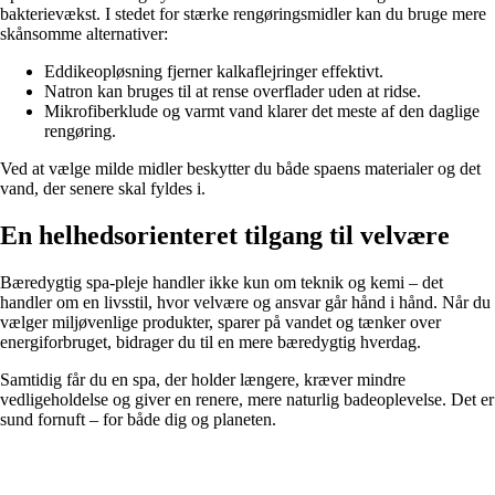
bakterievækst. I stedet for stærke rengøringsmidler kan du bruge mere
skånsomme alternativer:
Eddikeopløsning fjerner kalkaflejringer effektivt.
Natron kan bruges til at rense overflader uden at ridse.
Mikrofiberklude og varmt vand klarer det meste af den daglige
rengøring.
Ved at vælge milde midler beskytter du både spaens materialer og det
vand, der senere skal fyldes i.
En helhedsorienteret tilgang til velvære
Bæredygtig spa-pleje handler ikke kun om teknik og kemi – det
handler om en livsstil, hvor velvære og ansvar går hånd i hånd. Når du
vælger miljøvenlige produkter, sparer på vandet og tænker over
energiforbruget, bidrager du til en mere bæredygtig hverdag.
Samtidig får du en spa, der holder længere, kræver mindre
vedligeholdelse og giver en renere, mere naturlig badeoplevelse. Det er
sund fornuft – for både dig og planeten.