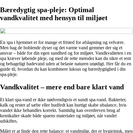
Bæredygtig spa-pleje: Optimal
vandkvalitet med hensyn til miljøet
En spa i hjemmet er for mange et fristed for afslapning og velvære.
Men bag de boblende dyser og det varme vand gemmer der sig et
ansvar – både for din egen sundhed og for miljøet. Vandkvaliteten i en
spa kræver løbende pleje, og med de rette metoder kan du sikre et rent
og behageligt badevand uden at belaste naturen unødigt. Her får du en
guide til, hvordan du kan kombinere luksus og bæredygtighed i din
spa-pleje.
Vandkvalitet – mere end bare klart vand
Et klart spa-vand er ikke nødvendigvis et sundt spa-vand. Bakterier,
kalk og rester af sæbe eller hudfedt kan hurtigt skabe ubalance, hvis
vandet ikke behandles korrekt. Samtidig kan overdreven brug af
kemikalier skade både spaens materialer og miljøet, når vandet
udskiftes.
Målet er at finde den rette balance: et vandmiljø, der er hygiejnisk, men