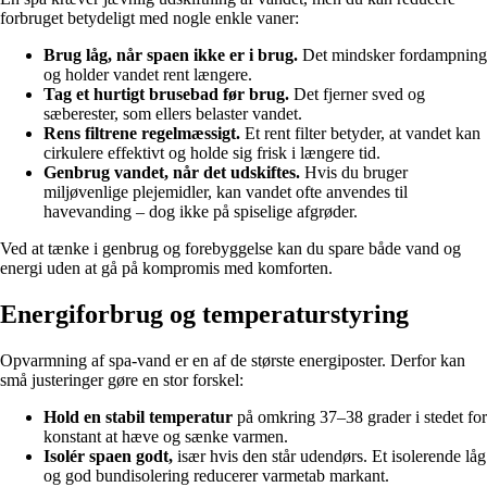
forbruget betydeligt med nogle enkle vaner:
Brug låg, når spaen ikke er i brug.
Det mindsker fordampning
og holder vandet rent længere.
Tag et hurtigt brusebad før brug.
Det fjerner sved og
sæberester, som ellers belaster vandet.
Rens filtrene regelmæssigt.
Et rent filter betyder, at vandet kan
cirkulere effektivt og holde sig frisk i længere tid.
Genbrug vandet, når det udskiftes.
Hvis du bruger
miljøvenlige plejemidler, kan vandet ofte anvendes til
havevanding – dog ikke på spiselige afgrøder.
Ved at tænke i genbrug og forebyggelse kan du spare både vand og
energi uden at gå på kompromis med komforten.
Energiforbrug og temperaturstyring
Opvarmning af spa-vand er en af de største energiposter. Derfor kan
små justeringer gøre en stor forskel:
Hold en stabil temperatur
på omkring 37–38 grader i stedet for
konstant at hæve og sænke varmen.
Isolér spaen godt,
især hvis den står udendørs. Et isolerende låg
og god bundisolering reducerer varmetab markant.