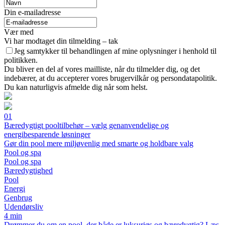
Din e-mailadresse
Vær med
Vi har modtaget din tilmelding – tak
Jeg samtykker til behandlingen af mine oplysninger i henhold til
politikken.
Du bliver en del af vores mailliste, når du tilmelder dig, og det
indebærer, at du accepterer vores brugervilkår og persondatapolitik.
Du kan naturligvis afmelde dig når som helst.
01
Bæredygtigt pooltilbehør – vælg genanvendelige og
energibesparende løsninger
Gør din pool mere miljøvenlig med smarte og holdbare valg
Pool og spa
Pool og spa
Bæredygtighed
Pool
Energi
Genbrug
Udendørsliv
4 min
Drømmer du om en pool, der både er luksuriøs og bæredygtig? Læs,