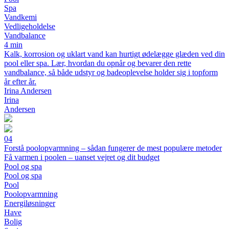
Spa
Vandkemi
Vedligeholdelse
Vandbalance
4 min
Kalk, korrosion og uklart vand kan hurtigt ødelægge glæden ved din
pool eller spa. Lær, hvordan du opnår og bevarer den rette
vandbalance, så både udstyr og badeoplevelse holder sig i topform
år efter år.
Irina Andersen
Irina
Andersen
04
Forstå poolopvarmning – sådan fungerer de mest populære metoder
Få varmen i poolen – uanset vejret og dit budget
Pool og spa
Pool og spa
Pool
Poolopvarmning
Energiløsninger
Have
Bolig