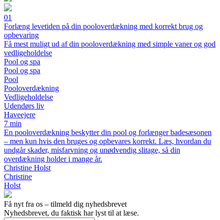
01
Forlæng levetiden på din pooloverdækning med korrekt brug og
opbevaring
Få mest muligt ud af din pooloverdækning med simple vaner og god
vedligeholdelse
Pool og spa
Pool og spa
Pool
Pooloverdækning
Vedligeholdelse
Udendørs liv
Haveejere
7 min
En pooloverdækning beskytter din pool og forlænger badesæsonen
– men kun hvis den bruges og opbevares korrekt. Læs, hvordan du
undgår skader, misfarvning og unødvendig slitage, så din
overdækning holder i mange år.
Christine Holst
Christine
Holst
Få nyt fra os – tilmeld dig nyhedsbrevet
Nyhedsbrevet, du faktisk har lyst til at læse.