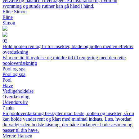
velvære og balance i hverdagen. Få inspiration til, hvordan
svømning og sunde rutiner kan gå hånd i hånd.
Eline Simon
Eline
Simon
02
Hold poolen ren og fri for insekter, blade og pollen med en effektiv
overdækning
Få mere tid til nydelse og mindre tid til rengøring med den rette
pooloverdækning
Pool og spa
Pool og spa
Pool
Have
Vedligeholdelse
Overdækning
Udendørs liv
7 min
En pooloverdækning beskytter mod blade, pollen og insekter, så du
kan holde vandet rent og klart med minimal indsats. Læs, hvordan
du vælger den bedste løsning, der både forlænger badesæsonen og
passer til din have.
Merete Hansen