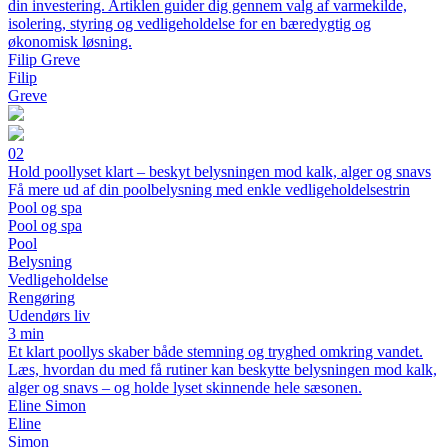
din investering. Artiklen guider dig gennem valg af varmekilde,
isolering, styring og vedligeholdelse for en bæredygtig og
økonomisk løsning.
Filip Greve
Filip
Greve
02
Hold poollyset klart – beskyt belysningen mod kalk, alger og snavs
Få mere ud af din poolbelysning med enkle vedligeholdelsestrin
Pool og spa
Pool og spa
Pool
Belysning
Vedligeholdelse
Rengøring
Udendørs liv
3 min
Et klart poollys skaber både stemning og tryghed omkring vandet.
Læs, hvordan du med få rutiner kan beskytte belysningen mod kalk,
alger og snavs – og holde lyset skinnende hele sæsonen.
Eline Simon
Eline
Simon