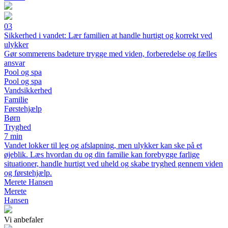
03
Sikkerhed i vandet: Lær familien at handle hurtigt og korrekt ved
ulykker
Gør sommerens badeture trygge med viden, forberedelse og fælles
ansvar
Pool og spa
Pool og spa
Vandsikkerhed
Familie
Førstehjælp
Børn
Tryghed
7 min
Vandet lokker til leg og afslapning, men ulykker kan ske på et
øjeblik. Læs hvordan du og din familie kan forebygge farlige
situationer, handle hurtigt ved uheld og skabe tryghed gennem viden
og førstehjælp.
Merete Hansen
Merete
Hansen
Vi anbefaler