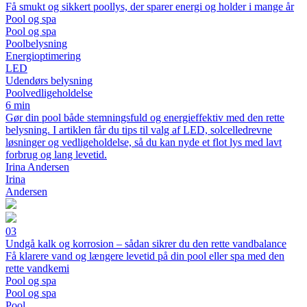
Få smukt og sikkert poollys, der sparer energi og holder i mange år
Pool og spa
Pool og spa
Poolbelysning
Energioptimering
LED
Udendørs belysning
Poolvedligeholdelse
6 min
Gør din pool både stemningsfuld og energieffektiv med den rette
belysning. I artiklen får du tips til valg af LED, solcelledrevne
løsninger og vedligeholdelse, så du kan nyde et flot lys med lavt
forbrug og lang levetid.
Irina Andersen
Irina
Andersen
03
Undgå kalk og korrosion – sådan sikrer du den rette vandbalance
Få klarere vand og længere levetid på din pool eller spa med den
rette vandkemi
Pool og spa
Pool og spa
Pool