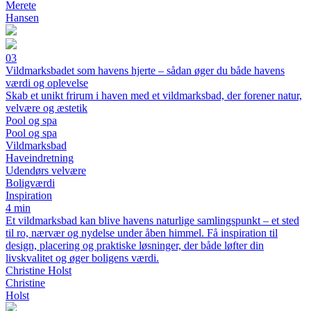
Merete
Hansen
03
Vildmarksbadet som havens hjerte – sådan øger du både havens
værdi og oplevelse
Skab et unikt frirum i haven med et vildmarksbad, der forener natur,
velvære og æstetik
Pool og spa
Pool og spa
Vildmarksbad
Haveindretning
Udendørs velvære
Boligværdi
Inspiration
4 min
Et vildmarksbad kan blive havens naturlige samlingspunkt – et sted
til ro, nærvær og nydelse under åben himmel. Få inspiration til
design, placering og praktiske løsninger, der både løfter din
livskvalitet og øger boligens værdi.
Christine Holst
Christine
Holst