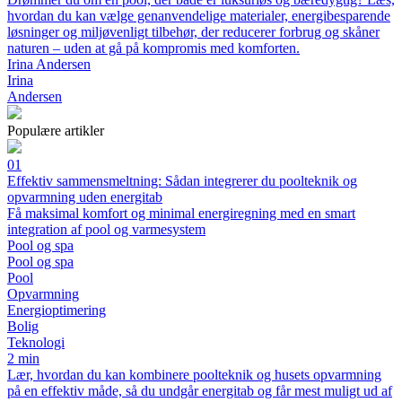
hvordan du kan vælge genanvendelige materialer, energibesparende
løsninger og miljøvenligt tilbehør, der reducerer forbrug og skåner
naturen – uden at gå på kompromis med komforten.
Irina Andersen
Irina
Andersen
Populære artikler
01
Effektiv sammensmeltning: Sådan integrerer du poolteknik og
opvarmning uden energitab
Få maksimal komfort og minimal energiregning med en smart
integration af pool og varmesystem
Pool og spa
Pool og spa
Pool
Opvarmning
Energioptimering
Bolig
Teknologi
2 min
Lær, hvordan du kan kombinere poolteknik og husets opvarmning
på en effektiv måde, så du undgår energitab og får mest muligt ud af