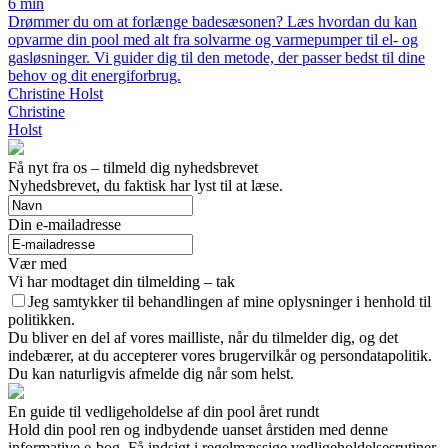
6 min
Drømmer du om at forlænge badesæsonen? Læs hvordan du kan
opvarme din pool med alt fra solvarme og varmepumper til el- og
gasløsninger. Vi guider dig til den metode, der passer bedst til dine
behov og dit energiforbrug.
Christine Holst
Christine
Holst
Få nyt fra os – tilmeld dig nyhedsbrevet
Nyhedsbrevet, du faktisk har lyst til at læse.
Din e-mailadresse
Vær med
Vi har modtaget din tilmelding – tak
Jeg samtykker til behandlingen af mine oplysninger i henhold til
politikken.
Du bliver en del af vores mailliste, når du tilmelder dig, og det
indebærer, at du accepterer vores brugervilkår og persondatapolitik.
Du kan naturligvis afmelde dig når som helst.
En guide til vedligeholdelse af din pool året rundt
Hold din pool ren og indbydende uanset årstiden med denne
informative e-bog. Få indsigt i regelmæssige vedligeholdelsesrutiner,