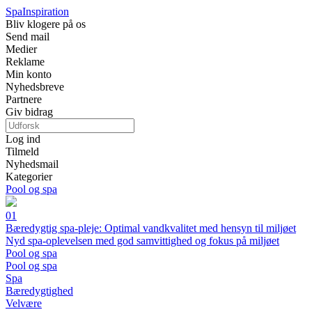
Spa
Inspiration
Bliv klogere på os
Send mail
Medier
Reklame
Min konto
Nyhedsbreve
Partnere
Giv bidrag
Log ind
Tilmeld
Nyhedsmail
Kategorier
Pool og spa
01
Bæredygtig spa-pleje: Optimal vandkvalitet med hensyn til miljøet
Nyd spa-oplevelsen med god samvittighed og fokus på miljøet
Pool og spa
Pool og spa
Spa
Bæredygtighed
Velvære