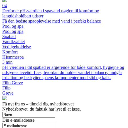
04
Derfor er pH-værdien i spavand nøglen til komfort og
langtidsholdbart udstyr
Få den bedste spaoplevelse med vand i perfekt balance
Pool og spa
Pool og spa
Spabad
Vandkvalitet
Vedligeholdelse
Komfort
Hjemmespa
3 min
pH-værdien i dit spabad er afgørende for både komfort, hygiejne og
udstyrets levetid. Læs, hvordan du holder vandet i balance, undgår
irritation og beskytter spaens komponenter mod slid og kalk.
Filip Greve
Filip
Greve
Få nyt fra os – tilmeld dig nyhedsbrevet
Nyhedsbrevet, du faktisk har lyst til at læse.
Din e-mailadresse