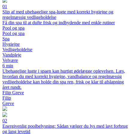
01
Slip af med ubehagelige spa-lugte med korrekt hygiejne og
regelmæssig vedligeholdelse
Få din spa til at dufte frisk og indbydende med enkle rutiner
Pool og spa
Pool og spa
Spa
Hygiejne
Vedligeholdelse
Vandpleje
Velvære
6 min
Ubehagelige lugte i spaen kan hurtigt ødelægge oplevelsen. Læs,
hvordan du med korrekt hygiejne, vandbalance og regelmæssig
vedligeholdelse kan holde din spa ren, frisk og klar til afslapning
året rundt.
Filip Greve
Filip
Greve
02
Energivenlig poolbelysning: Sådan vælger du lys med lavt forbrug
og lang levetid