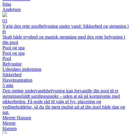
Irina
Andersen
03
Vælg den rette poolbelysning under vand: Sikkerhed og stemning i
ét
Skab både tryghed og magisk stemning med den rette belysning i
din pool
Pool og spa
Pool og spa
Pool
Belysning
Udendørs indretning
Sikkerhed
Haveinspiration
5 min
Den rigtige undervandsbelysning kan forvandle din pool til et
stemningsfuldt samlingspunkt – uden at gå på kompromis med
sikkerheden. Få gode råd til valg af lys, placering og
vedligeholdelse, så du får mest muligt ud af din pool både dag og
nat.
Merete Hansen
Merete
Hansen