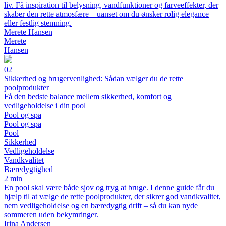
liv. Få inspiration til belysning, vandfunktioner og farveeffekter, der
skaber den rette atmosfære – uanset om du ønsker rolig elegance
eller festlig stemning.
Merete Hansen
Merete
Hansen
02
Sikkerhed og brugervenlighed: Sådan vælger du de rette
poolprodukter
Få den bedste balance mellem sikkerhed, komfort og
vedligeholdelse i din pool
Pool og spa
Pool og spa
Pool
Sikkerhed
Vedligeholdelse
Vandkvalitet
Bæredygtighed
2 min
En pool skal være både sjov og tryg at bruge. I denne guide får du
hjælp til at vælge de rette poolprodukter, der sikrer god vandkvalitet,
nem vedligeholdelse og en bæredygtig drift – så du kan nyde
sommeren uden bekymringer.
Irina Andersen