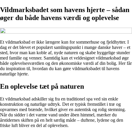
Vildmarksbadet som havens hjerte – sådan
øger du både havens værdi og oplevelse
Et vildmarksbad er ikke længere kun for sommerhuse og fjeldhytter. I
dag er det blevet et populært samlingspunkt i mange danske haver – et
sted, hvor man kan koble af, nyde naturen og skabe hyggelige stunder
med familie og venner. Samtidig kan et veldesignet vildmarksbad øge
både oplevelsesværdien og den økonomiske værdi af din bolig. Her får
du inspiration til, hvordan du kan gøre vildmarksbadet til havens
naturlige hjerte.
En oplevelse tæt på naturen
Et vildmarksbad adskiller sig fra en traditionel spa ved sin enkle
konstruktion og naturlige udtryk. Det er typisk fremstillet i træ og
opvarmes med brænde, hvilket giver en autentisk og rolig stemning.
Når du sidder i det varme vand under åben himmel, mærker du
årstidernes skiften på en helt særlig måde – duftene, lydene og den
friske luft bliver en del af oplevelsen.