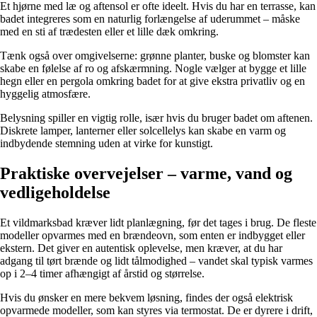
Et hjørne med læ og aftensol er ofte ideelt. Hvis du har en terrasse, kan
badet integreres som en naturlig forlængelse af uderummet – måske
med en sti af trædesten eller et lille dæk omkring.
Tænk også over omgivelserne: grønne planter, buske og blomster kan
skabe en følelse af ro og afskærmning. Nogle vælger at bygge et lille
hegn eller en pergola omkring badet for at give ekstra privatliv og en
hyggelig atmosfære.
Belysning spiller en vigtig rolle, især hvis du bruger badet om aftenen.
Diskrete lamper, lanterner eller solcellelys kan skabe en varm og
indbydende stemning uden at virke for kunstigt.
Praktiske overvejelser – varme, vand og
vedligeholdelse
Et vildmarksbad kræver lidt planlægning, før det tages i brug. De fleste
modeller opvarmes med en brændeovn, som enten er indbygget eller
ekstern. Det giver en autentisk oplevelse, men kræver, at du har
adgang til tørt brænde og lidt tålmodighed – vandet skal typisk varmes
op i 2–4 timer afhængigt af årstid og størrelse.
Hvis du ønsker en mere bekvem løsning, findes der også elektrisk
opvarmede modeller, som kan styres via termostat. De er dyrere i drift,