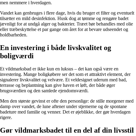
men nemmere i hverdagen.
Vandet kan genbruges i flere dage, hvis du bruger et filter og eventuelt
tilsætter en mild desinfektion. Husk dog at tømme og rengøre badet
jævnligt for at undgå alger og bakterier. Træet bør behandles med olie
eller træbeskyttelse et par gange om året for at bevare udseendet og
holdbarheden.
En investering i både livskvalitet og
boligværdi
Et vildmarksbad er ikke kun en luksus – det kan også være en
investering. Mange boligkøbere ser det som et attraktivt element, der
signalerer livskvalitet og velvære. Et veldesignet uderum med bad,
terrasse og beplantning kan give haven et løft, der både øger
brugsværdien og den samlede ejendomsværdi.
Men den største gevinst er ofte den personlige: de stille morgener med
damp over vandet, de lune aftener under stjernerne og de spontane
badeture med familie og venner. Det er øjeblikke, der gør hverdagen
rigere.
Gør vildmarksbadet til en del af din livsstil